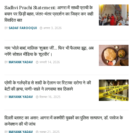
जनवरी 14, 2026
Sadhvi Prachi Statement: आगरा में साध्वी प्राची के
बयान पर छिड़ी बहस, जंतर-मंतर प्रदर्शन का जिक्र कर कही
विवादित बात
कलक्ट्रेट स्थित कंट्रोल रूम में मतदान केंद्र से संबंधित शिकायतों के लिए
अधिकारी और कर्मचारी बैठे हैं। सुबह से लेकर दोपहर 12:30 बजे तक
BY
SADAF FAROOQUI
अगस्त 3, 2026
तकरीबन 50 शिकायत दर्ज हो चुकी हैं। इनमें ईवीएम खराब होने, वोटर लिस्ट
में नाम नहीं होने, वोट डालने नहीं जा पाने सहित अन्य शिकायत हैं।
नाम ‘भोले बाबा’, मालिक ‘शुक्ला जी’… फिर भी फैलाया झूठ, अब
नपेंगे सोशल मीडिया के ‘शूरवीर’।
कंट्रोल रूम से ही पुलिस और प्रशासनिक अधिकारियों को अवगत कराया जा
BY
MAYANK YADAV
जनवरी 14, 2026
रहा है, जिससे शिकायत का निस्तारण किया जा सके। यह कंट्रोल रूम 24
घंटे के लिए बनाया गया है। इसमें 3 शिफ्ट में कर्मचारी तैनात किए गए हैं। 27
कर्मचारियों की ड्यूटी लगाई गई है।
प्रेमी के गर्लफ्रेंड से शादी के ऐलान पर रिटायर दरोगा ने की
बेटी की हत्या, पत्नी-साले ने लगवाया शव ठिकाने
Tags:
Agra
agra election news
Agra News
BY
MAYANK YADAV
दिसम्बर 16, 2025
UP Election
UP Election 2022
Up Election News in Hindi
दिल्ली ब्लास्ट का असर: आगरा में कश्मीरी युवकों का पुलिस सत्यापन, डॉ. परवेज के
कनेक्शन की भी जांच
BY
MAYANK YADAV
नवम्बर 21, 2025