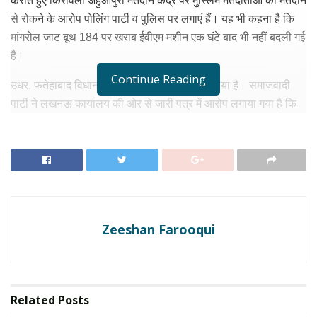
कराते हुए किरावली अहुआपुरा मतदान केंद्र पर मुस्लिम मतदाताओं को मतदान
से रोकने के आरोप पोलिंग पार्टी व पुलिस पर लगाएं हैं। यह भी कहना है कि
मांगरोल जाट बूथ 184 पर खराब ईवीएम मशीन एक घंटे बाद भी नहीं बदली गई
है।
Continue Reading
उधर, फतेहाबाद विधानसभा क्षेत्र में भी विवाद सामने आया है। समाजवादी
पार्टी ने लखनऊ कार्यालय की ओर से जारी पत्र में आरोप लगाया गया है कि
आगरा के फतेहाबाद में पोलिंग बूथ संख्या 237 पर भाजपा के लोग मतदाताओं
को मतदान करने से रोक रहे हैं। पार्टी विशेष के लिए मतदान का दबाव बनाया
जा रहा है। सपा ने चुनाव आयोग से मामले में कार्रवाई की मांग की है।
RELATED NEWS
Sadhvi Prachi Statement: आगरा में साध्वी प्राची के
Zeeshan Farooqui
बयान पर छिड़ी बहस, जंतर-मंतर प्रदर्शन का जिक्र कर कही
विवादित बात
अगस्त 3, 2026
नाम ‘भोले बाबा’, मालिक ‘शुक्ला जी’… फिर भी फैलाया झूठ, अब
Related
Posts
नपेंगे सोशल मीडिया के ‘शूरवीर’।