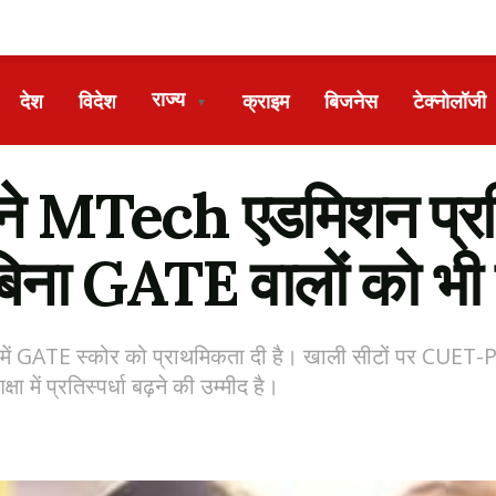
राज्य
देश
विदेश
क्राइम
बिजनेस
टेक्नोलॉजी
▼
ी ने MTech एडमिशन प्रक्
 बिना GATE वालों को भी 
े में GATE स्कोर को प्राथमिकता दी है। खाली सीटों पर CUET-P
में प्रतिस्पर्धा बढ़ने की उम्मीद है।