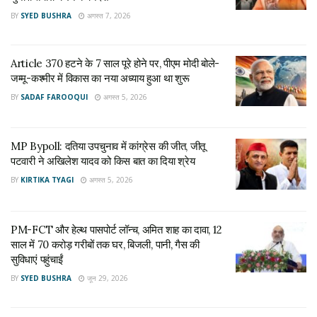
बीते दिनों अखिलेश जी ने जयंत चौधरी जी को अपने साथ बैठाया था।
BY
SYED BUSHRA
अगस्त 7, 2026
जयंत जी को लगता है कि उनकी सरकार बनी, तो उनकी सुनी जाएगी।
Article 370 हटने के 7 साल पूरे होने पर, पीएम मोदी बोले-
जयंत जी, गलतफहमी में मत रहना। जो अपने पिताजी और चाचाजी की
जम्मू-कश्मीर में विकास का नया अध्याय हुआ था शुरू
नहीं सुनता, वो आपकी क्या सुनेगा।
BY
SADAF FAROOQUI
अगस्त 5, 2026
– श्री
@AmitShah
pic.twitter.com/TKYESgjogf
— BJP (@BJP4India)
February 3, 2022
MP Bypoll: दतिया उपचुनाव में कांग्रेस की जीत, जीतू
पटवारी ने अखिलेश यादव को किस बात का दिया श्रेय
बता दें कि अनूपशहर विधानसभा सीट उत्तर प्रदेश की महत्वपूर्ण विधानसभा
BY
KIRTIKA TYAGI
अगस्त 5, 2026
सीट है। बीजेपी ने 2017 में इस सीट पर जीत दर्ज की थी। इस सीट पर
बसपा के गजेंद्र सिंह को 60314 वोटों के अंतर से बीजेपी के संजय से
PM-FCT और हेल्थ पासपोर्ट लॉन्च, अमित शाह का दावा, 12
शिकस्त मिली। लोकसभा चुनाव में भी बसपा प्रत्याशी को हार मिली थी।
साल में 70 करोड़ गरीबों तक घर, बिजली, पानी, गैस की
सुविधाएं पहुंचाईं
Tags:
amit shah
bahujan samaj party
bulandshahar
BY
SYED BUSHRA
जून 29, 2026
Samajwadi Party
UP Assembly Election 2022