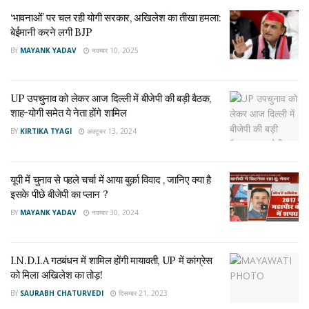
नवम्बर 10, 2025
‘भावनाओं’ पर चल रही योगी सरकार, अखिलेश का तीखा हमला:
बेईमानी करने लगी BJP
UP उपचुनाव को लेकर आज दिल्ली में बीजेपी की बड़ी बैठक,
शाह-योगी समेत ये नेता होंगे शामिल
BY
MAYANK YADAV
नवम्बर 10, 2025
अक्टूबर 13, 2024
UP उपचुनाव को लेकर आज दिल्ली में बीजेपी की बड़ी बैठक,
24 वर्षों का यह कारवां आज एक पड़ाव पर रुका, इस अवसर पर आज मैं
शाह-योगी समेत ये नेता होंगे शामिल
भारत के यशस्वी प्रधानमंत्री आदरणीय श्री
@narendramodi
जी,
BY
KIRTIKA TYAGI
अक्टूबर 13, 2024
गृह मंत्री श्री
@AmitShah
जी तथा वित्त मंत्री श्रीमती
@nsitharaman
जी, मुख्य्मंत्री श्री
@myogiadityanath
जी,
श्री S K Mishra, निदेशक, प्रवर्तन निदेशालय 1/3
यूपी में चुनाव से पहले चर्चा में आया बुर्क़ा विवाद , जानिए क्या है
pic.twitter.com/Fk7RLHoqxz
इसके पीछे बीजेपी का प्लान ?
BY
MAYANK YADAV
नवम्बर 30, 2024
— Rajeshwar Singh (@RajeshwarS73)
January 31,
2022
I.N.D.I.A गठबंधन में शामिल होंगी मायावती, UP में कांग्रेस
ब्यूरोक्रेसी और सियासत के इस गठजोड़ के बाद राजेश्वर ने ट्विटर पर कई
को मिला अखिलेश का तोड़!
चर्चित केस में अपनी भूमिका साझा की। इनमें उन्होंने खुद 2 जी घोटाला,
BY
SAURABH CHATURVEDI
दिसम्बर 21, 2023
आईएनएक्स मीडिया घोटाला, आम्रपाली घोटाला, नोएडा पोंजी स्कीम, गोमती