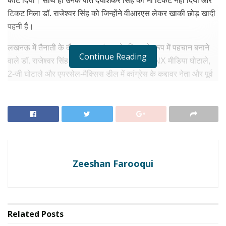
काट दिया। साथ ही उनके पति दयाशंकर सिंह को भी टिकट नहीं दिया और
टिकट मिला डॉ. राजेश्वर सिंह को जिन्होंने वीआरएस लेकर खाकी छोड़ खादी
पहनी है।
लखनऊ में तैनाती के दौरान एनकाउंटर स्पेशलिस्ट के रूप में पहचान बनाने
Continue Reading
वाले डॉ. राजेश्वर सिंह अब चुनाव मैदान में हैं। इन्होंने INX मीडिया घोटाले,
2-जी घोटाले और एयरसेल-मैक्सिस डील में कांग्रेस के कद्दावर नेता और पूर्व
वित्त मंत्री पी. चिदंबरम को सलाखों के पीछे तक पहुंचा दिया था। सहारा
प्रमुख सुब्रत राय को हाउसिंग फाइनेंस के नाम पर लोगों से गैर-कानूनी तरीके
से 24 हजार करोड़ लेने के आरोप में जेल भिजवा दिया था। एक वक्त पर
सुपरकॉप, एनकाउंटर स्पेशलिस्ट की छवि रखने वाले राजेश्वर ने कब
राजनीति की जमीन तलाशनी शुरू की, इसका जवाब खुद उनके पास भी नहीं
है। हालांकि, अब वह भाजपा का चेहरा हैं और सरोजनीनगर सीट से विधायक
Zeeshan Farooqui
का चुनाव लड़ रहे हैं।
RELATED NEWS
‘भावनाओं’ पर चल रही योगी सरकार, अखिलेश का तीखा हमला:
Related
Posts
बेईमानी करने लगी BJP