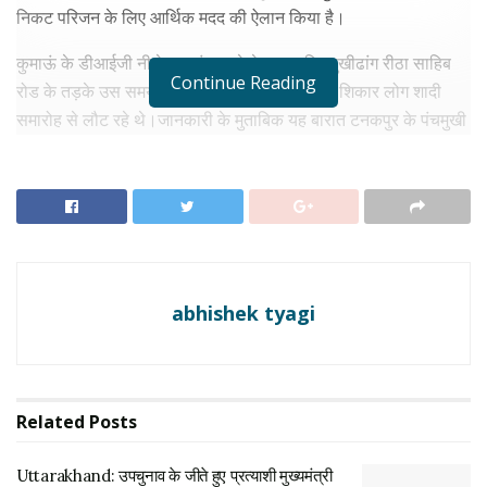
निकट परिजन के लिए आर्थिक मदद की ऐलान किया है।
कुमाऊं के डीआईजी नीलेश आनंद भरणे ने बताया कि सुखीढांग रीठा साहिब
Continue Reading
रोड के तड़के उस समय हुआ हादसा हुआ जब हादसे के शिकार लोग शादी
समारोह से लौट रहे थे।जानकारी के मुताबिक यह बारात टनकपुर के पंचमुखी
धर्मशाला से वापस लौट रही थी. जिस गाड़ी में ये लोग सवार थे, वह रात करीब
साढ़े 3 बजे अनियंत्रित होकर गहरी खाई में गिर गई. घटनास्थल से राहत और
बचाव कर्मियों ने 14 लोगों के शव निकाल लिए हैं. इस हादसे में घायल हुए लोगों
को जिला अस्पताल ले जाया गया है।
RELATED NEWS
abhishek tyagi
Uttarakhand: उपचुनाव के जीते हुए प्रत्याशी मुख्यमंत्री
पुष्कर सिंह धामी आज लेंगे शपथ
जून 13, 2022
Related
Posts
#Update
| Uttarakhand | 11 people died and 2
injured after the vehicle they were travelling fell into
Uttarakhand: उपचुनाव के जीते हुए प्रत्याशी मुख्यमंत्री