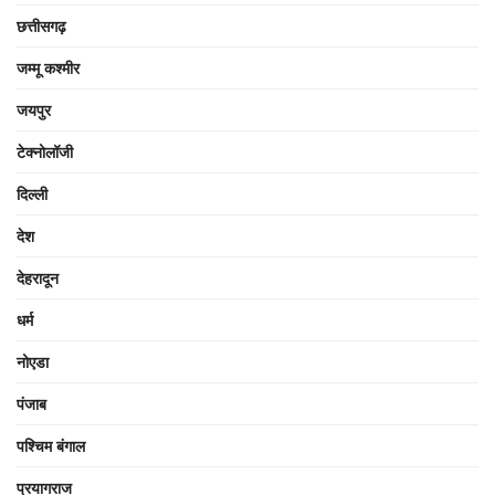
छत्तीसगढ़
जम्मू कश्मीर
जयपुर
टेक्नोलॉजी
दिल्ली
देश
देहरादून
धर्म
नोएडा
पंजाब
पश्चिम बंगाल
प्रयागराज