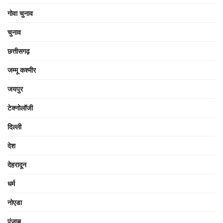
गोवा चुनाव
चुनाव
छत्तीसगढ़
जम्मू कश्मीर
जयपुर
टेक्नोलॉजी
दिल्ली
देश
देहरादून
धर्म
नोएडा
पंजाब