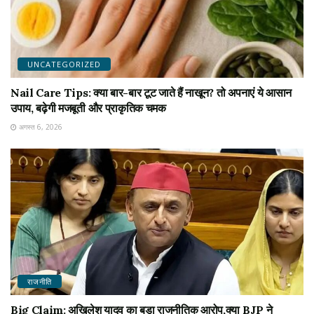
UNCATEGORIZED
Nail Care Tips: क्या बार-बार टूट जाते हैं नाखून? तो अपनाएं ये आसान
उपाय, बढ़ेगी मजबूती और प्राकृतिक चमक
अगस्त 6, 2026
राजनीति
Big Claim: अखिलेश यादव का बड़ा राजनीतिक आरोप,क्या BJP ने