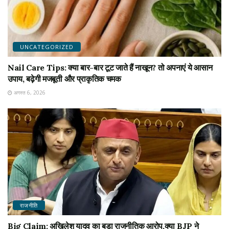
UNCATEGORIZED
Nail Care Tips: क्या बार-बार टूट जाते हैं नाखून? तो अपनाएं ये आसान
उपाय, बढ़ेगी मजबूती और प्राकृतिक चमक
अगस्त 6, 2026
राजनीति
Big Claim: अखिलेश यादव का बड़ा राजनीतिक आरोप,क्या BJP ने