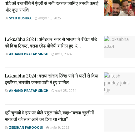
पांडे की राजनीति में एंट्री से मची हलचल जानिए उनकी कमाई
और कुल संपत्ति
पिछले 2 वर्षों से लोक सभा में BSP के संसदीय दल के नेता के रूप में मुझे
BY
SYED BUSHRA
अक्टूबर 13, 2025
सेवा करने का अवसर देने के लिए मैं बहन कुमारी
@Mayawati
जी का
आभारी हूँ। इस महत्वपूर्ण भूमिका के ज़रिये मुझे बहुत कुछ सीखने को
Loksabha 2024: अंबेडकर नगर से भाजपा ने रीतेश पांडे
मिला। 1/2
को दिया टिकट, बसपा छोड़ बीजेपी शामिल हुए थे…
— Ritesh Pandey (@mpriteshpandey)
March 14, 2022
BY
AKHAND PRATAP SINGH
मार्च 3, 2024
पार्टी के नए लोकसभा नेता गिरीश चंद्र जाटव जी को हार्दिक बधाई।
अम्बेडकरनगर के साथियों को उनके निरंतर समर्थन के लिए तहे दिल से
Loksabha 2024: बसपा सांसद रितेश पांडे ने पार्टी से दिया
धन्यवाद, आपकी आवाज़ लोकसभा में पूरी मज़बूती से रखता रहूंगा।
इस्तीफा, भारतीय जनता पार्टी में हुए शामिल
BY
AKHAND PRATAP SINGH
फ़रवरी 25, 2024
पार्टी के नए लोकसभा नेता गिरीश चंद्र जाटव जी को हार्दिक बधाई।
अम्बेडकरनगर के साथियों को उनके निरंतर समर्थन के लिए तहे दिल से
धन्यवाद, आपकी आवाज़ लोकसभा में पूरी मज़बूती से रखता रहूँगा। 2/2
यूपी चुनावों में हार पर बोले राहुल गांधी, कहा-“बसपा सुप्रीमों
मायावती को साथ आने का दिया था न्योता”
— Ritesh Pandey (@mpriteshpandey)
March 14, 2022
BY
ZEESHAN FAROOQUI
अप्रैल 9, 2022
Tags:
Girish Chandra Jatav
loksabha leader