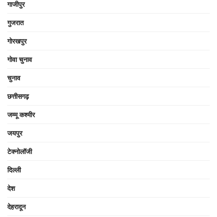
गाजीपुर
गुजरात
गोरखपुर
गोवा चुनाव
चुनाव
छत्तीसगढ़
जम्मू कश्मीर
जयपुर
टेक्नोलॉजी
दिल्ली
देश
देहरादून