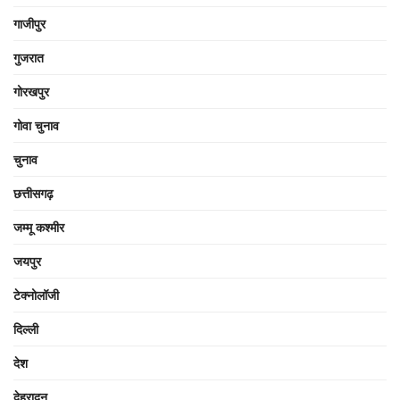
गाजीपुर
गुजरात
गोरखपुर
गोवा चुनाव
चुनाव
छत्तीसगढ़
जम्मू कश्मीर
जयपुर
टेक्नोलॉजी
दिल्ली
देश
देहरादून