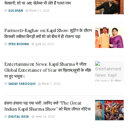
चेतावनी, शो पर आए सेलेब्स भी लेते हैं गलत नाम
Parineeti-Raghav on Kapil Show: शूटिंग के
दौरान किसकी तबीयत बिगड़ी क्यों शो को बीच में ही रोकना पड़ा
BY
GULSHAN
सितम्बर 11, 2025
जुलाई 20, 2025
Parineeti-Raghav on Kapil Show: शूटिंग के दौरान
Thank you paji ⁦⁦
@AnupamPKher
⁩ for clarifying all the
किसकी तबीयत बिगड़ी क्यों शो को बीच में ही रोकना पड़ा
false allegations against me ❤️🙏 और उन सब दोस्तों का भी
BY
SYED BUSHRA
जुलाई 20, 2025
शुक्रिया जिन्होंने बिना सच जाने मुझे इतनी मोहब्बत दी 😃 खुश रहिए,
मुस्कुराते रहिये 🙏
#thekapilsharmashow
#Isupportmyself
🤗
pic.twitter.com/hMxiIy9W8x
Entertainment News: Kapil Sharma ने जीता
Global Entertainer of Year का ख़िताब,ख़ुशी के मौक़े
— Kapil Sharma (@KapilSharmaK9)
March 14, 2022
पर हुए भावुक।
BY
SADAF FAROOQUI
दिसम्बर 7, 2024
निशांत दीक्षित
Tags:
kapil sharma latest tweet
kapil sharma show
हंसना हंसाना पड़ गया भारी ,जानिए क्यों “The Great
latest entertainment news today
The Kashmir Files
Indian Kapil Sharma Show” को मिला लीगल नोटिस
BY
DIGITAL DESK
नवम्बर 14, 2024