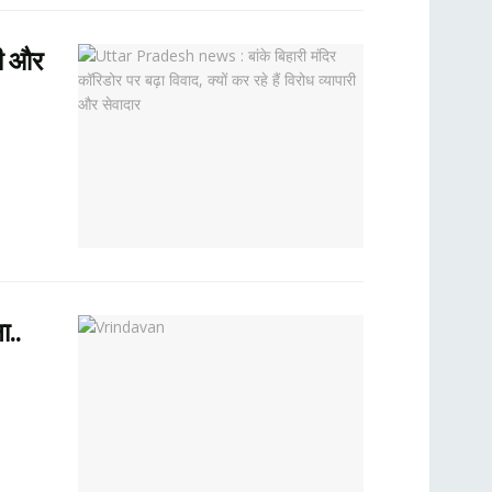
री और
ा..