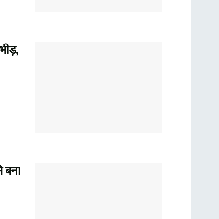
भीड़,
से बना