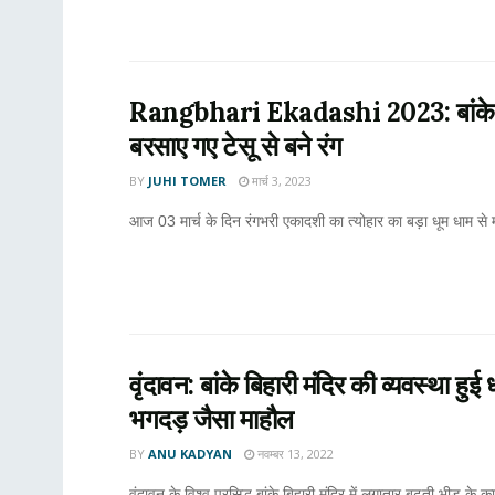
Rangbhari Ekadashi 2023: बांके-बिहारी
बरसाए गए टेसू से बने रंग
BY
JUHI TOMER
मार्च 3, 2023
आज 03 मार्च के दिन रंगभरी एकादशी का त्योहार का बड़ा धूम धाम से म
वृंदावन: बांके बिहारी मंदिर की व्यवस्था हुई
भगदड़ जैसा माहौल
BY
ANU KADYAN
नवम्बर 13, 2022
वृंदावन के विश्व प्रसिद्ध बांके बिहारी मंदिर में लगातार बढ़ती भीड़ 