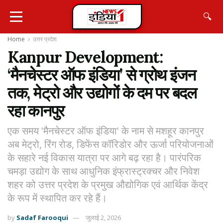
🔍
Home
उत्तर प्रदेश
Kanpur Development:
‘मैनचेस्टर ऑफ इंडिया’ से ग्रोथ इंजन
तक, मेट्रो और उद्योगों के दम पर बदल
रहा कानपुर
एक समय 'मैनचेस्टर ऑफ इंडिया' के नाम से मशहूर कानपुर
अब मेट्रो, रिंग रोड, डिफेंस कॉरिडोर और ऊर्जा परियोजनाओं
के सहारे नई विकास यात्रा पर आगे बढ़ रहा है। पारंपरिक
चमड़ा उद्योग के साथ आधुनिक इंफ्रास्ट्रक्चर और निवेश
शहर को उत्तर प्रदेश के प्रमुख औद्योगिक एवं आर्थिक केंद्र
के रूप में स्थापित कर रहे हैं।
by
Sadaf Farooqui
जुलाई 2, 2026