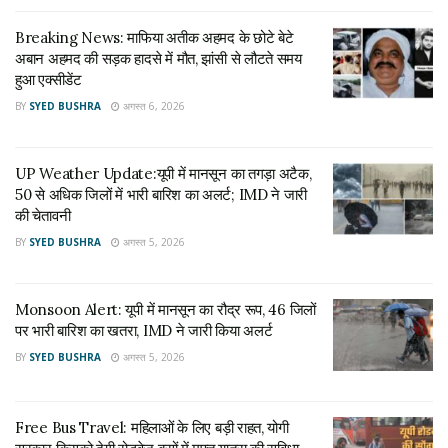
और हमारे तमाम स्वतंत्रता संग्राम सेनानियों ने इसमें अपना योगदान दिया है।
Breaking News: माफिया अतीक अहमद के छोटे बेटे
डिप्टी सीएम केशव प्रसाद मौर्य ने मदनी को लेकर ज्यादा टिप्पणी करने से
अबान अहमद की सड़क हादसे में मौत, झांसी से लौटते समय
हुआ एक्सीडेंट
इन्कार कर दिया। उन्होंने आगे कहा कि कहा कि भारतीय जनता पार्टी पूरी
BY
SYED BUSHRA
अगस्त 6, 2026
तरह से अभियान में लगी हुई है । कुछ लोग अनावश्यक रूप से माहौल खराब
करने का प्रयास कर रहे हैं। एसआईआर देश की जरूरत है। पर इसमें भी
विपक्षी राजनीति कर रहे हैं।
UP Weather Update:यूपी में मानसून का तगड़ा अटैक,
50 से अधिक जिलों में भारी बारिश का अलर्ट; IMD ने जारी
बता दें, डिप्टी सीएम केशव प्रसाद मौर्स साकेत नगर में विधान परिषद सदस्य
की चेतावनी
अरुण पाठक के यहां उनके भाई के निधन के बाद शोक संवेदना व्यक्त करने
BY
SYED BUSHRA
अगस्त 5, 2026
आए थे। वह शहर में सीएसजेएमयू के कुलपति विनय पाठक और बीजेपी के पूर्व
प्रदेश अध्यक्ष लक्ष्मीकांत वाजपेई के यहां वैवाहिक समारोह में भी शामिल हुए।
Monsoon Alert: यूपी में मानसून का रौद्र रूप, 46 जिलों
Tags:
Coronavirus
Deputy CM Keshav Prasad Maurya
पर भारी बारिश का खतरा, IMD ने जारी किया अलर्ट
kanpur
Maulana Madani
SIR
UP elections 2027
BY
SYED BUSHRA
अगस्त 5, 2026
Uttar Pradesh
‎Free Bus Travel: महिलाओं के लिए बड़ी राहत, योगी