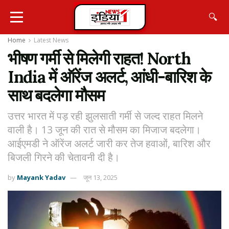
🔍
Home
Latest News
भीषण गर्मी से मिलेगी राहत! North
India में ऑरेंज अलर्ट, आंधी-बारिश के
साथ बदलेगा मौसम
उत्तर भारत में पड़ रही झुलसाती गर्मी से जल्द राहत मिलने
वाली है। 13 जून की रात से मौसम का मिजाज बदलेगा।
आईएमडी ने ऑरेंज अलर्ट जारी कर तेज हवाओं, बारिश और
बिजली गिरने की चेतावनी दी है।
by
Mayank Yadav
जून 13, 2025