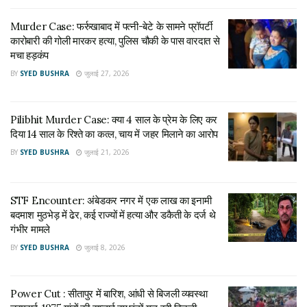
संग ट्रेन के सामने कूदी, तीनों की दर्दनाक मौत
जुलाई 28, 2026
Murder Case: फर्रुखाबाद में पत्नी-बेटे के सामने प्रॉपर्टी
कारोबारी की गोली मारकर हत्या, पुलिस चौकी के पास वारदात से
Murder Case: फर्रुखाबाद में पत्नी-बेटे के सामने प्रॉपर्टी
मचा हड़कंप
कारोबारी की गोली मारकर हत्या, पुलिस चौकी के पास वारदात से
BY
SYED BUSHRA
जुलाई 27, 2026
मचा हड़कंप
जुलाई 27, 2026
Pilibhit Murder Case: क्या 4 साल के प्रेम के लिए कर
घटनास्थल पर मिला सिंदूर और श्रृंगार का सामान
दिया 14 साल के रिश्ते का कत्ल, चाय में जहर मिलाने का आरोप
BY
SYED BUSHRA
जुलाई 21, 2026
मामले को और रहस्यमय बनाने वाली बात यह रही कि घटनास्थल से सिंदूर,
बिंदी और अन्य श्रृंगार का सामान भी बरामद हुआ है। युवती की मांग में भी
सिंदूर भरा हुआ पाया गया। इन परिस्थितियों को देखकर ग्रामीणों के बीच
STF Encounter: अंबेडकर नगर में एक लाख का इनामी
बदमाश मुठभेड़ में ढेर, कई राज्यों में हत्या और डकैती के दर्ज थे
तरह-तरह की चर्चाएं शुरू हो गई हैं।
गंभीर मामले
कुछ ग्रामीणों का दावा है कि दोनों ने मौत से पहले किसी तरह विवाह करने की
BY
SYED BUSHRA
जुलाई 8, 2026
कोशिश की होगी। हालांकि पुलिस ने अभी तक इस संबंध में कोई आधिकारिक
पुष्टि नहीं की है और सभी पहलुओं को ध्यान में रखते हुए जांच कर रही है।
Power Cut : सीतापुर में बारिश, आंधी से बिजली व्यवस्था
युवती की शादी कहीं और तय होने की चर्चा