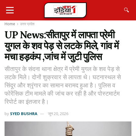
🔍
Home
उत्तर प्रदेश
UP News:सीतापुर में लापता प्रेमी
युगल के शव पेड़ से लटके मिले, गांव में
मचा हड़कंप ,जांच में जुटी पुलिस
सीतापुर के संदना थाना क्षेत्र में प्रेमी युगल के शव पेड़ से
लटके मिले। दोनों शुक्रवार से लापता थे। घटनास्थल से
सिंदूर और श्रृंगार का सामान बरामद हुआ है। पुलिस व
फोरेंसिक टीम मामले की जांच कर रही है और पोस्टमार्टम
रिपोर्ट का इंतजार है।
by
SYED BUSHRA
जून 20, 2026