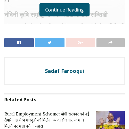
है।
Continue Reading
नंदिनी कृषि समृद्धि योजना में 50% तक सब्सिडी
बड़े स्तर पर डेयरी फार्म स्थापित करने के इच्छुक किसानों के लिए
नंदिनी कृषि
समृद्धि योजना
लाभदायक मानी जा रही है। इस योजना के तहत यदि किसान
साहीवाल, गिर या थारपारकर जैसी स्वदेशी नस्लों की 25 दुधारू गायों के
साथ डेयरी यूनिट स्थापित करते हैं, तो सरकार परियोजना की कुल लागत पर
50 प्रतिशत तक सब्सिडी
उपलब्ध कराती है।
RELATED NEWS
Sadaf Farooqui
Rural Employment Scheme: योगी सरकार की नई
तैयारी, ग्रामीण मजदूरों को मिलेगा ज्यादा रोजगार, काम न मिलने
पर भत्ता बनेगा सहारा
Related
Posts
जून 9, 2026
Awas Yojana Urban 2026:शहरी गरीबों को घर बनाने
Rural Employment Scheme: योगी सरकार की नई
की कब मिलेगी पहली किस्त, मुख्यमंत्री योगी सीधे खातों में भेजेंगे
पैसा
तैयारी, ग्रामीण मजदूरों को मिलेगा ज्यादा रोजगार, काम न
मिलने पर भत्ता बनेगा सहारा
जनवरी 17, 2026