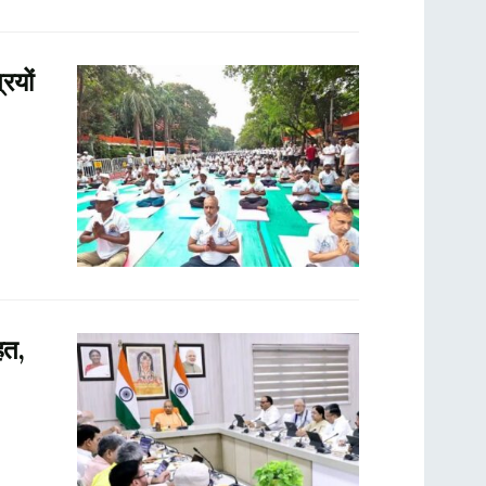
ियों
हत,