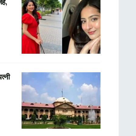
जह,
त्नी