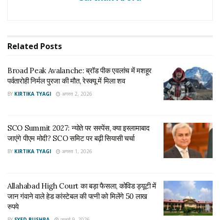
SCO Summit 2027: न्योते पर सस्पेंस, क्या इस्लामाबाद
जाएंगे पीएम मोदी? SCO समिट पर बढ़ी सियासी चर्चा
अगस्त 1, 2026
Related
Posts
Broad Peak Avalanche: ब्रॉड पीक एवलांच में मशहूर
بدترین فسطائیت. ایک قاتل اور ظالم کو بچانے کے
पर्वतारोही निर्मल पुरजा की मौत, रेस्क्यू में मिला शव
لیے قومی لیڈر پر بدترین تشدد اور گرفتاری
BY
KIRTIKA TYAGI
अगस्त 2, 2026
pic.twitter.com/Cv7S4DkT3N
— Musarrat Cheema (@MusarratCheema)
May 9,
2023
SCO Summit 2027: न्योते पर सस्पेंस, क्या इस्लामाबाद
जाएंगे पीएम मोदी? SCO समिट पर बढ़ी सियासी चर्चा
BY
KIRTIKA TYAGI
अगस्त 1, 2026
Tags:
hindi news
News in Hindi
News1India
PAKISTAN
pakistan pm
pakistan pm arrest in hindi
Allahabad High Court का बड़ा फैसला, कोविड ड्यूटी में
जान गंवाने वाले हेड कांस्टेबल की पत्नी को मिलेंगे 50 लाख
pakistan update
pm
UPDATE NEWS IN HINDI
रुपये
BY
SYED BUSHRA
जुलाई 9, 2026