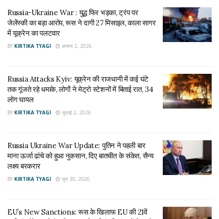
अगस्त 2, 2026
Russia-Ukraine War : युद्ध फिर भड़का, ट्रंप पर
Russia Attacks Kyiv: यूक्रेन की राजधानी में कई घंटे
जेलेंस्की का बड़ा आरोप, रूस ने दागी 27 मिसाइल, काला सागर
तक गूंजते रहे धमाके, लोगों ने मेट्रो स्टेशनों में बिताई रात, 34
में यूक्रेन का पलटवार
लोग घायल
BY
KIRTIKA TYAGI
अगस्त 2, 2026
जुलाई 2, 2026
यूक्रेनी रक्षा मंत्रालय ने फोन नंबर और एक ईमेल प्रकाशित किया जिसके
Russia Attacks Kyiv: यूक्रेन की राजधानी में कई घंटे
तक गूंजते रहे धमाके, लोगों ने मेट्रो स्टेशनों में बिताई रात, 34
माध्यम से बंदी बनाए गए रूसी सैनिकों के परिजन उनके बारे में जानकारी
लोग घायल
प्राप्त कर सकते हैं. रूसी आक्रमण की शुरुआत के बाद से यूक्रेन ने अब तक
BY
KIRTIKA TYAGI
जुलाई 2, 2026
कई दर्जन सैनिकों को बंदी बनाने का दावा किया है. गौरतलब है कि करीब तीन
सप्ताह से यूक्रेन और रूस के बीच भीषण युद्ध चल रहा है. रूस लगातार
यूक्रेन के कई शहरों पर बमबारी और मिसाइल हमले कर रहा है. अब तक
Russia Ukraine War Update: पुतिन ने पहली बार
यूक्रेन के करीब 20 लाख लोग युद्ध की वजह से दूसरे देशों में शरण ले चुके हैं,
माना ऊर्जा ढांचे को हुआ नुकसान, दिए बातचीत के संकेत, सैन्य
लक्ष्य बरकरार
जबकि सैकड़ों लोगों की जान चली गई है।
BY
KIRTIKA TYAGI
जून 30, 2026
Tags:
russia ukraine war
Ukrainian President
Volodymyr Zelenskyy (वोलोडिमिर ज़ेलेंस्की) President of Ukraine
EU’s New Sanctions: रूस के खिलाफ EU की 21वें
Where is Zelensky
राष्ट्रपति जेलेंस्की
राष्ट्रपति वोलोदिमिर जेलेंस्की