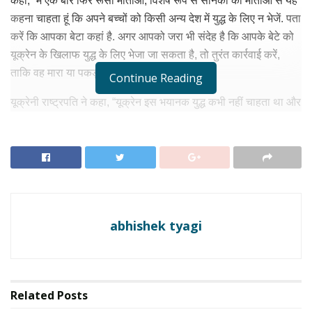
कहा, “मैं एक बार फिर रूसी माताओं, विशेष रूप से सैनिकों की माताओं से यह
कहना चाहता हूं कि अपने बच्चों को किसी अन्य देश में युद्ध के लिए न भेजें. पता
करें कि आपका बेटा कहां है. अगर आपको जरा भी संदेह है कि आपके बेटे को
यूक्रेन के खिलाफ युद्ध के लिए भेजा जा सकता है, तो तुरंत कार्रवाई करें,
ताकि वह मारा या पकड़ा न जाए।
Continue Reading
यूक्रेनी राष्ट्रपति ने कहा, “यूक्रेन इस भयानक युद्ध कभी नहीं चाहता था और
यूक्रेन यह नहीं चाहता. लेकिन वह जितना जरूरी होगा उतना बचाव जरूर
करेगा.” रूस ने बीते बुधवार को पहली बार माना कि उसके कई सैनिकों को
बंदी बना लिया गया है.” रूस ने यह जानकारी तब दी, जब देश की तमाम
महिलाओं ने अपने बेटों को यूक्रेन भेजे जाने की खबर सोशल नेटवर्क पर दी
थी. यूक्रेन ने पिछले हफ्ते रूसी सैनिकों की माताओं को अपने क्षेत्र में आने
और अपने बच्चों को लेने के लिए बुलाया था।
abhishek tyagi
RELATED NEWS
Russia-Ukraine War : युद्ध फिर भड़का, ट्रंप पर
जेलेंस्की का बड़ा आरोप, रूस ने दागी 27 मिसाइल, काला सागर में
Related
Posts
यूक्रेन का पलटवार