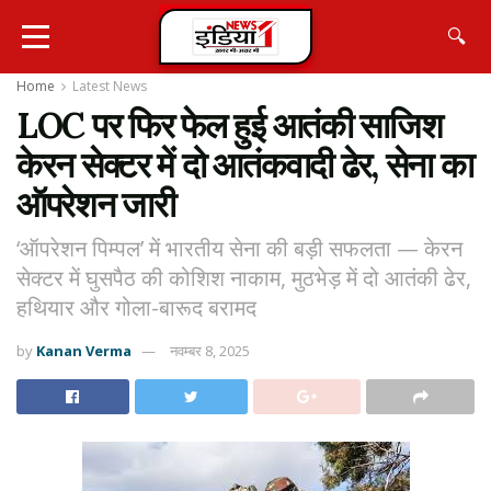
🔍
Home
Latest News
LOC पर फिर फेल हुई आतंकी साजिश
केरन सेक्टर में दो आतंकवादी ढेर, सेना का
ऑपरेशन जारी
‘ऑपरेशन पिम्पल’ में भारतीय सेना की बड़ी सफलता — केरन
सेक्टर में घुसपैठ की कोशिश नाकाम, मुठभेड़ में दो आतंकी ढेर,
हथियार और गोला-बारूद बरामद
by
Kanan Verma
नवम्बर 8, 2025