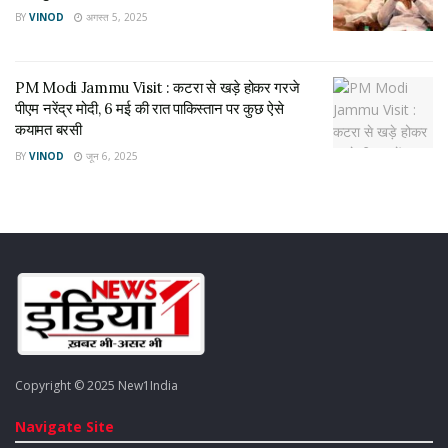
जत्था रवाना, मौसम सुधरने पर प्रशासन ने दी राहत
BY
VINOD
अगस्त 5, 2025
जुलाई 24, 2026
कश्मीर टाइम्स के जम्मू कार्यालय पर पुलिस का छापा AK राइफल
PM Modi Jammu Visit : कटरा से खड़े होकर गरजे
के कार्ट्रिज मिलने से हड़कंप
पीएम नरेंद्र मोदी, 6 मई की रात पाकिस्तान पर कुछ ऐसे
नवम्बर 20, 2025
कयामत बरसी
BY
VINOD
जून 6, 2025
Tags:
Jammu Kashmir
Copyright © 2025 New1India
Navigate Site