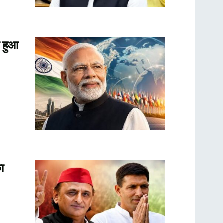
य हुआ
ा