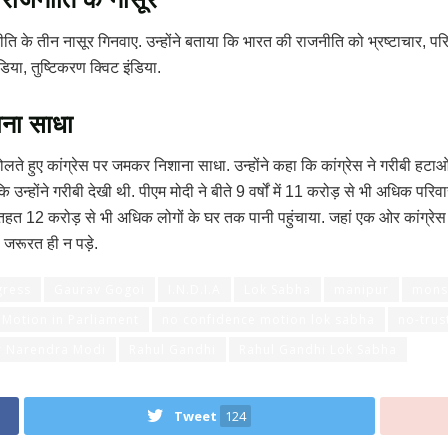
ि के तीन नासूर गिनवाए. उन्होंने बताया कि भारत की राजनीति को भ्रष्टाचार, परिव
डिया, तुष्टिकरण क्विट इंडिया.
ाना साधा
ोलते हुए कांग्रेस पर जमकर निशाना साधा. उन्होंने कहा कि कांग्रेस ने गरीबी हट
उन्होंने गरीबी देखी थी. पीएम मोदी ने बीते 9 वर्षों में 11 करोड़ से भी अधिक पर
तहत 12 करोड़ से भी अधिक लोगों के घर तक पानी पहुंचाया. जहां एक ओर कांग्रेस प
 जरूरत ही न पड़े.
ress
Gaurav Gogoi
I.N.D.I.A
Lok Sabha
manipur
mons
Motion in Parliament
no confidence motion lok sabha
no-trus
r Narendra Modi
Rahul Gandhi
Rahul Gandhi Lok Sabha
Tweet
124