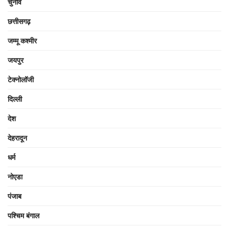
चुनाव
छत्तीसगढ़
जम्मू कश्मीर
जयपुर
टेक्नोलॉजी
दिल्ली
देश
देहरादून
धर्म
नोएडा
पंजाब
पश्चिम बंगाल