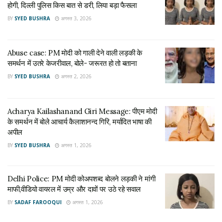
होगी, दिल्ली पुलिस किस बात से डरी, लिया बड़ा फैसला
बजट में कई कदम हैं। पिछले 7 वर्षों में लिए गए निर्णय भारतीय अर्थव्यवस्था
BY
SYED BUSHRA
अगस्त 3, 2026
को लगातार बढ़ा रहे हैं। 7-8 साल पहले भारत की जीडीपी 1.10 लाख
करोड़ रुपए थी। आज हमारी जीडीपी करीब 2.3 लाख करोड़ रुपये है।
Abuse case: PM मोदी को गाली देने वाली लड़की के
RELATED NEWS
समर्थन में उतरे केजरीवाल, बोले- जरूरत हो तो बताना
BY
SYED BUSHRA
अगस्त 2, 2026
No FIR: पीएम को गालियां देने वाली नाबालिग पर FIR नहीं
होगी, दिल्ली पुलिस किस बात से डरी, लिया बड़ा फैसला
अगस्त 3, 2026
Acharya Kailashanand Giri Message: पीएम मोदी
के समर्थन में बोले आचार्य कैलाशानन्द गिरि, मर्यादित भाषा की
Abuse case: PM मोदी को गाली देने वाली लड़की के समर्थन
अपील
में उतरे केजरीवाल, बोले- जरूरत हो तो बताना
अगस्त 2, 2026
BY
SYED BUSHRA
अगस्त 1, 2026
भारत जैसे देश में कोई क्षेत्र पिछड़ा रहे, कोई इलाका पीछे रह जाए, ये ठीक
Delhi Police: PM मोदी कोअपशब्द बोलने लड़की ने मांगी
माफी,वीडियो वायरल में उम्र और दावों पर उठे रहे सवाल
नहीं है। इसलिए हमने आकांक्षी जिला अभियान शुरु किया था। इन जिलों में
BY
SADAF FAROOQUI
अगस्त 1, 2026
गरीब की शिक्षा, स्वास्थ्य के लिए, बिजली पानी के लिए, जो काम हुए, उसकी
प्रशंसा संयुक्त राष्ट्र ने भी की है। राष्ट्र की सुरक्षा के लिए हमारी सेनाएं,