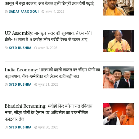
कानून में बड़ा बदलाव, अब केवल इसी डिग्री तक होगी पढ़ाई
कानून में बड़ा बदलाव, अब केवल इसी डिग्री तक होगी पढ़ाई
अगस्त 4, 2026
BY
SADAF FAROOQUI
अगस्त 4, 2026
UP Assembly: मानसून सत्र की शुरुआत, सीएम योगी बोले-
9 साल में 6 करोड़ लोग गरीबी रेखा से ऊपर आए
UP Assembly: मानसून सत्र की शुरुआत, सीएम योगी
अगस्त 3, 2026
बोले- 9 साल में 6 करोड़ लोग गरीबी रेखा से ऊपर आए
BY
SYED BUSHRA
अगस्त 3, 2026
Tags:
gorkhnath dham
gorkhnath mandir
gorkhnath mandir prasad
Yogi Adityanath
India Economy: भारत की बढ़ती ताकत पर सीएम योगी का
yogi aditynath oath
बड़ा बयान, चीन-अमेरिका को लेकर कही बड़ी बात
BY
SYED BUSHRA
जुलाई 31, 2026
Bhadohi Renaming: भदोही फिर बनेगा संत रविदास
नगर, सीएम योगी के ऐलान पर अखिलेश का राजनीतिक
पलटवार तेज
BY
SYED BUSHRA
जुलाई 30, 2026