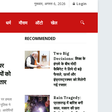
गुरूवार, अगस्त 6, 2026
Login
🔍
धर्म
मौसम
ऑटो
खेल
RECOMMENDED
Two Big
Decisions: विपक्ष के
हंगामे के बीच मोदी
पर
कैबिनेट ने लिये दो बड़े
ों को
फैसले, ऊर्जा और
इंफ्रास्ट्रक्चर को मिलेगी
तार
नई रफ्तार
Rain Tragedy:
े पर हमला
प्रतापगढ़ में बारिश बनी
 पुलिस ने
काल, मकान की छत
। आरोपियों