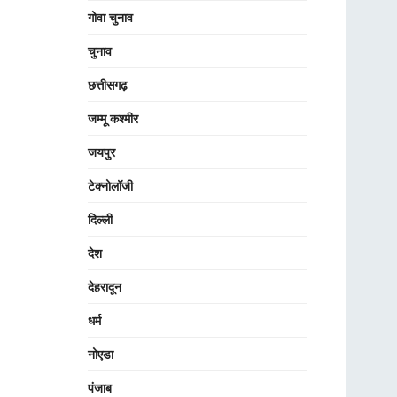
गोवा चुनाव
चुनाव
छत्तीसगढ़
जम्मू कश्मीर
जयपुर
टेक्नोलॉजी
दिल्ली
देश
देहरादून
धर्म
नोएडा
पंजाब