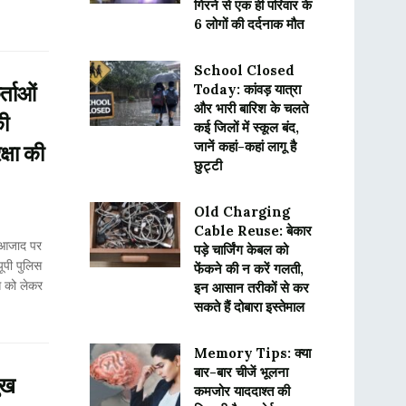
गिरने से एक ही परिवार के
6 लोगों की दर्दनाक मौत
School Closed
र्ताओं
Today: कांवड़ यात्रा
और भारी बारिश के चलते
की
कई जिलों में स्कूल बंद,
जानें कहां-कहां लागू है
क्षा की
छुट्टी
Old Charging
Cable Reuse: बेकार
 आजाद पर
पड़े चार्जिंग केबल को
ूपी पुलिस
फेंकने की न करें गलती,
स को लेकर
इन आसान तरीकों से कर
सकते हैं दोबारा इस्तेमाल
Memory Tips: क्या
बार-बार चीजें भूलना
ुख
कमजोर याददाश्त की