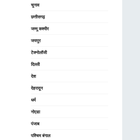
चुनाव
छत्तीसगढ़
जम्मू कश्मीर
जयपुर
टेक्नोलॉजी
दिल्ली
देश
देहरादून
धर्म
नोएडा
पंजाब
पश्चिम बंगाल