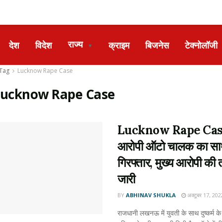
राज्य
देश
विदेश
क्राइम
बिजनेस
टेक्नोलॉजी
▼
Tag
Lucknow Rape Case
Lucknow Rape Case
Lucknow Rape Cas
आरोपी ऑटो चालक का सा
गिरफ्तार, मुख्य आरोपी की
जारी
BY
ABHINAV SHUKLA
अक्टूबर 17, 202
राजधानी लखनऊ में युवती के साथ दुष्कर्म के म