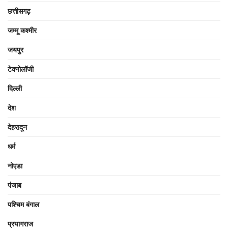
छत्तीसगढ़
जम्मू कश्मीर
जयपुर
टेक्नोलॉजी
दिल्ली
देश
देहरादून
धर्म
नोएडा
पंजाब
पश्चिम बंगाल
प्रयागराज