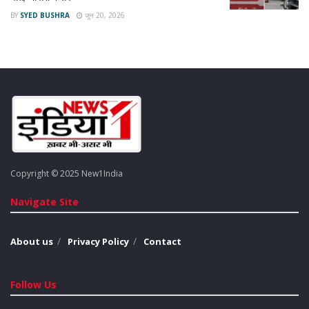
BY
SYED BUSHRA
जून 20, 2026
स्थानीय लोगों के मुताबिक परिवार में जमीन-जायदाद को लेकर पहले से ही
मतभेद चल रहे थे। हालांकि किसी ने भी यह नहीं सोचा था कि बात इतनी बढ़
जाएगी। गांव के लोग इस घटना से सदमे में हैं। पुलिस का कहना है कि
सच्चाई सामने लाने के लिए हर जरूरी कदम उठाया जा रहा है। आरोपी के
बयान के बाद ही पूरी तस्वीर साफ हो पाएगी।
Tags:
Bahraich Crime News
Family Dispute Case
uttar pradesh crime
Copyright © 2025 New1India
Navigate Site
About us
Privacy Policy
Contact
Follow Us