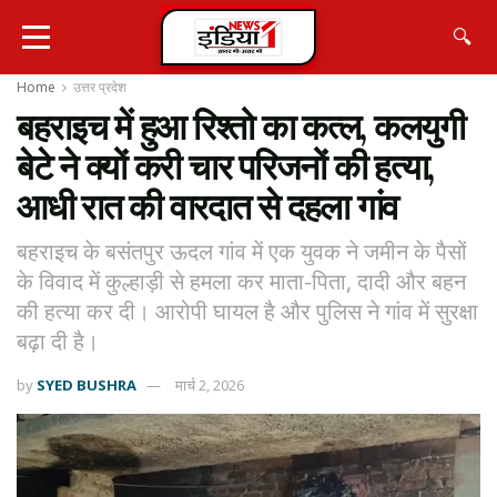
🔍
Home
उत्तर प्रदेश
बहराइच में हुआ रिश्तो का कत्ल, कलयुगी
बेटे ने क्यों करी चार परिजनों की हत्या,
आधी रात की वारदात से दहला गांव
बहराइच के बसंतपुर ऊदल गांव में एक युवक ने जमीन के पैसों
के विवाद में कुल्हाड़ी से हमला कर माता-पिता, दादी और बहन
की हत्या कर दी। आरोपी घायल है और पुलिस ने गांव में सुरक्षा
बढ़ा दी है।
by
SYED BUSHRA
मार्च 2, 2026