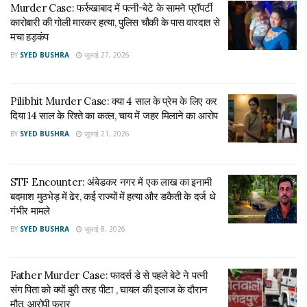
चीख-पुकार से जागे ग्रामीण
Murder Case: फर्रुखाबाद में पत्नी-बेटे के सामने प्रॉपर्टी
कारोबारी की गोली मारकर हत्या, पुलिस चौकी के पास वारदात से
रात के सन्नाटे में अचानक घर से चीखने की आवाजें आईं। आवाज सुनकर
मचा हड़कंप
आसपास के लोग जाग गए। जब तक लोग कुछ समझ पाते, तब तक सब कुछ
BY
SYED BUSHRA
जुलाई 27, 2026
खत्म हो चुका था। गांव वालों ने तुरंत पुलिस को सूचना दी।
घटना के बाद आरोपी ने खुद को भी घायल कर लिया। उसे गंभीर हालत में
Pilibhit Murder Case: क्या 4 साल के प्रेम के लिए कर
अस्पताल ले जाया गया। डॉक्टरों ने हालत नाजुक देखते हुए उसे लखनऊ के
दिया 14 साल के रिश्ते का कत्ल, चाय में जहर मिलाने का आरोप
ट्रॉमा सेंटर रेफर कर दिया।
BY
SYED BUSHRA
जुलाई 21, 2026
गांव में भारी पुलिस बल तैनात
STF Encounter: अंबेडकर नगर में एक लाख का इनामी
सूचना मिलते ही पुलिस मौके पर पहुंची। शवों को कब्जे में लेकर पोस्टमार्टम के
बदमाश मुठभेड़ में ढेर, कई राज्यों में हत्या और डकैती के दर्ज थे
लिए भेज दिया गया। गांव में तनाव की स्थिति को देखते हुए भारी पुलिस बल
गंभीर मामले
तैनात कर दिया गया है, ताकि किसी तरह की और अनहोनी न हो। पुलिस
BY
SYED BUSHRA
जुलाई 8, 2026
अधिकारियों का कहना है कि मामला बेहद गंभीर है। आरोपी के ठीक होने के
बाद उससे विस्तार से पूछताछ की जाएगी। फिलहाल सभी पहलुओं से जांच
की जा रही है।
Father Murder Case: फादर्स डे से पहले बेटे ने पत्नी
संग पिता को क्यों बुरी तरह पीटा , घायल की इलाज के दौरान
पहले भी थे मतभेद
मौत, आरोपी फरार