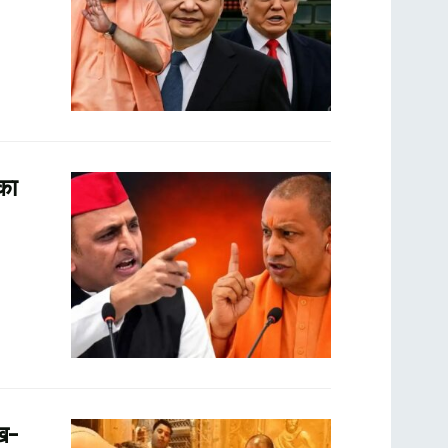
का
ुख-