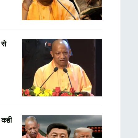
 से
 कही