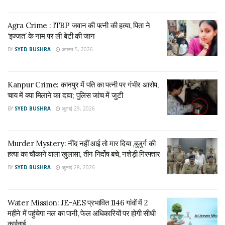
निर्माण कार्य अंतिम चरण में
Agra Crime : ITBP जवान की पत्नी की हत्या, पिता ने
‘इज्जत’ के नाम पर ली बेटी की जान
जानकारी के अनुसार, इस परियोजना का अधिकांश निर्माण कार्य पूरा हो चुका
BY
SYED BUSHRA
अगस्त 5, 2026
है और अब अंतिम चरण की तैयारियां तेजी से चल रही हैं। सड़क सुरक्षा से
जुड़े काम जैसे साइन बोर्ड, लाइटिंग और तकनीकी सिस्टम को अंतिम रूप
दिया जा रहा है।
Kanpur Crime: कानपुर में पति का पत्नी पर गंभीर आरोप,
चाय में क्या मिलाने का दावा; पुलिस जांच में जुटी
अधिकारियों का कहना है कि सभी जरूरी निरीक्षण और परीक्षण पूरे होने के
BY
SYED BUSHRA
जुलाई 29, 2026
बाद इसे जनता के लिए खोल दिया जाएगा।
आर्थिक और पर्यावरणीय लाभ
Murder Mystery: नींद नहीं आई तो मार दिया ,बुजुर्ग की
हत्या का चौकाने वाला खुलासा, तीन निर्दोष बचे, नशेड़ी गिरफ्तार
इस एक्सप्रेसवे के शुरू होने से समय की बचत के साथ-साथ ईंधन की खपत
BY
SYED BUSHRA
जुलाई 28, 2026
भी कम होगी, जिससे प्रदूषण में कमी आने की संभावना है। साथ ही, लखनऊ
और कानपुर के बीच बेहतर कनेक्टिविटी से व्यापार और उद्योगों को भी बढ़ावा
मिलेगा।
Water Mission: JE-AES प्रभावित 1146 गांवों में 2
महीने में पहुंचेगा नल का पानी, फेल अधिकारियों पर होगी सीधी
विशेषज्ञों का मानना है कि यह परियोजना उत्तर प्रदेश के आर्थिक विकास में
कार्रवाई