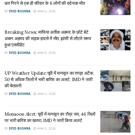
छत गिरने से एक ही परिवार के 6 लोगों की दर्दनाक मौत
Rain Tragedy: प्रतापगढ़ में बारिश बनी काल, मकान की
BY
SYED BUSHRA
अगस्त 6, 2026
छत गिरने से एक ही परिवार के 6 लोगों की दर्दनाक मौत
अगस्त 6, 2026
Breaking News: माफिया अतीक अहमद के छोटे बेटे
Breaking News: माफिया अतीक अहमद के छोटे बेटे अबान
अबान अहमद की सड़क हादसे में मौत, झांसी से लौटते समय
अहमद की सड़क हादसे में मौत, झांसी से लौटते समय हुआ
हुआ एक्सीडेंट
एक्सीडेंट
BY
SYED BUSHRA
अगस्त 6, 2026
अगस्त 6, 2026
Tags:
Hathras Ki Taza Khabaryen
Hathras News
UP Weather Update:यूपी में मानसून का तगड़ा अटैक,
50 से अधिक जिलों में भारी बारिश का अलर्ट; IMD ने जारी
Hathras की ताज़ा खबरे हिन्दी में
News1India
की चेतावनी
Selfie fever killed 2 youths
UP News
Uttar Pradesh
BY
SYED BUSHRA
अगस्त 5, 2026
हाथरस की ताज़ा ख़बर
हाथरस ट्रेन केस
हाथरस समाचार
Monsoon Alert: यूपी में मानसून का रौद्र रूप, 46 जिलों
पर भारी बारिश का खतरा, IMD ने जारी किया अलर्ट
BY
SYED BUSHRA
अगस्त 5, 2026