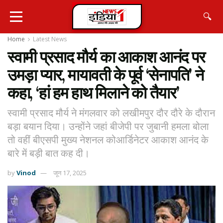
🔍
Home
Latest News
स्वामी प्रसाद मौर्य का आकाश आनंद पर
उमड़ा प्यार, मायावती के पूर्व ‘सेनापति’ ने
कहा, ‘हां हम हाथ मिलाने को तैयार’
स्वामी प्रसाद मौर्य ने मंगलवार को लखीमपुर दौर दौरे के दौरान
बड़ा बयान दिया। उन्होंने जहां बीजेपी पर जुबानी हमला बोला
तो वहीं बीएसपी मुख्य नेशनल कोआर्डिनेटर आकाश आनंद के
बारे में बड़ी बात कह दी।
by
Vinod
जून 17, 2025