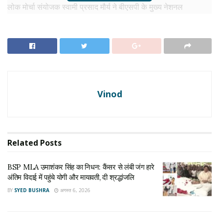
लोक मोर्चा संयोजक स्वामी प्रसाद मौर्य ने बीएसपी के मुख्य नेशनल
कोआर्डिनेटर आकाश आनंद को राजनीति का नया खिलाड़ी बताया है। उन्होंने
कहा कि आकाश आनंद राजनीति में अभी बहुत नए हैं। उनको शुभकामनाएं हैं।
बहनजी (मायावती) बार-बार आकाश को पार्टी से बाहर कर देती हैं, जिससे
उनकी प्रतिभा कुंठित होती है। आकाश को और महत्व दिया जाना चाहिए,
लेकिन इस महत्व को काट-पीटकर बराबर न कर दें। बहनजी से ऐसी अपेक्षा
है।
Vinod
RELATED NEWS
BSP MLA उमाशंकर सिंह का निधन: कैंसर से लंबी जंग हारे
अंतिम विदाई में पहुंचे योगी और मायावती, दी श्रद्धांजलि
Related
Posts
अगस्त 6, 2026
BSP MLA उमाशंकर सिंह का निधन: कैंसर से लंबी जंग हारे
Lalita Gautam Case: मेरठ ललिता गौतम हत्याकांड पर
अंतिम विदाई में पहुंचे योगी और मायावती, दी श्रद्धांजलि
U P की राजनीति गरमाई, मायावती की अपील, चंद्रशेखर का
धरना
BY
SYED BUSHRA
अगस्त 6, 2026
जुलाई 10, 2026