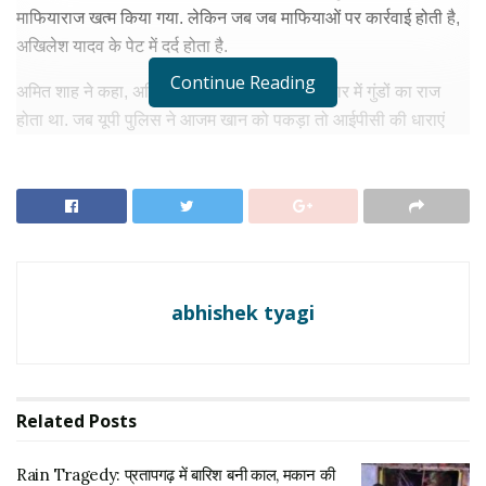
माफियाराज खत्म किया गया. लेकिन जब जब माफियाओं पर कार्रवाई होती है,
अखिलेश यादव के पेट में दर्द होता है.
Continue Reading
अमित शाह ने कहा, अमित शाह ने कहा, अखिलेश सरकार में गुंडों का राज
होता था. जब यूपी पुलिस ने आजम खान को पकड़ा तो आईपीसी की धाराएं
कम पड़ गईं. उन पर इतने सारे केस लग गए।
RELATED NEWS
Rain Tragedy: प्रतापगढ़ में बारिश बनी काल, मकान की
छत गिरने से एक ही परिवार के 6 लोगों की दर्दनाक मौत
अगस्त 6, 2026
abhishek tyagi
Breaking News: माफिया अतीक अहमद के छोटे बेटे अबान
अहमद की सड़क हादसे में मौत, झांसी से लौटते समय हुआ
एक्सीडेंट
अगस्त 6, 2026
Related
Posts
‘
मथुरा में कमल ही कमल दिखता है
‘
Rain Tragedy: प्रतापगढ़ में बारिश बनी काल, मकान की