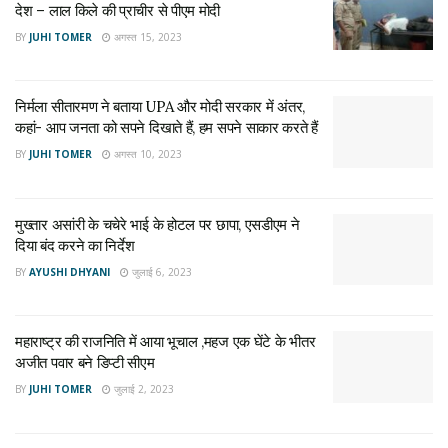
देश – लाल किले की प्राचीर से पीएम मोदी
से ही हमारा अस्तित्व है. यह अहसास नए भारत के निर्माण में भारतीयों की
BY
JUHI TOMER
अगस्त 15, 2023
सबसे बड़ी ताकत बनता जा रहा है।
निर्मला सीतारमण ने बताया UPA और मोदी सरकार में अंतर,
Koo App
कहां- आप जनता को सपने दिखाते हैं, हम सपने साकार करते हैं
PM Narendra Modi flag off seven initiatives of Brahma
BY
JUHI TOMER
अगस्त 10, 2023
Kumaris. These include My India Healthy India,
#AatmanirbharBharat: Self Reliant Farmers, Women:
Flag Bearers of India, Power of Peace Bus Campaign,
मुख्तार असांरी के चचेरे भाई के होटल पर छापा, एसडीएम ने
दिया बंद करने का निर्देश
and green initiatives under Swachh Bharat Abhiyan
BY
AYUSHI DHYANI
जुलाई 6, 2023
View attached media content
–
PIB India (@PIB_India)
20 Jan 2022
महाराष्ट्र की राजनिति में आया भूचाल ,महज एक घेंटे के भीतर
अजीत पवार बने डिप्टी सीएम
भेदभाव की
कोई जगह ना हो, एक ऐसा समाज बना रहे हैं
BY
JUHI TOMER
जुलाई 2, 2023
पीएम मोदी ने कहा, आज हम एक ऐसी व्यवस्था बना रहे हैं, जिसमें भेदभाव की