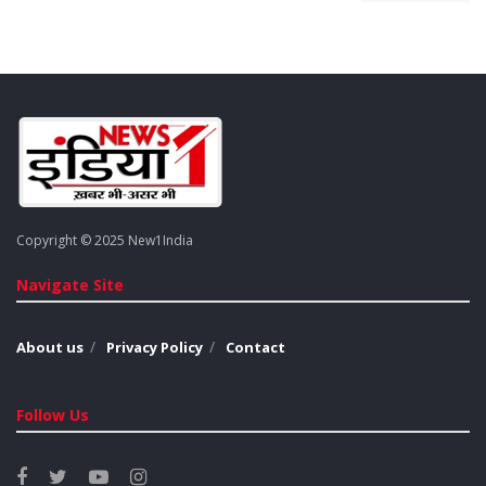
फाइनेंशियल
सर्विसेज
के
रिसर्च
हेड
विनोद
नायर
ने
कहा, “
संघर्ष
की
आशंका
पहले
से
थी,
लेकिन
इसमें
आई
ताजगी
ने
निवेशकों
को
चौंका
दिया
है।
हालांकि,
भारत
के
रणनीतिक
लाभ
और
पाकिस्तान
की
आर्थिक
कमजोरी
को
देखते
हुए
निवेशकों
को
उम्मीद
है
कि
स्थिति
जल्द
ठीक
होगी।”
अस्थिरता
के
बावजूद,
विदेशी
संस्थागत
निवेशक (
एफआईआई)
ने
गुरुवार
को
भारतीय
इक्विटी
में
शुद्ध
खरीदी
की,
जबकि
खुदरा
निवेशक
अधिक
सतर्क
नजर
आए।
Tags:
stock market
Copyright © 2025 New1India
Navigate Site
About us
Privacy Policy
Contact
Follow Us