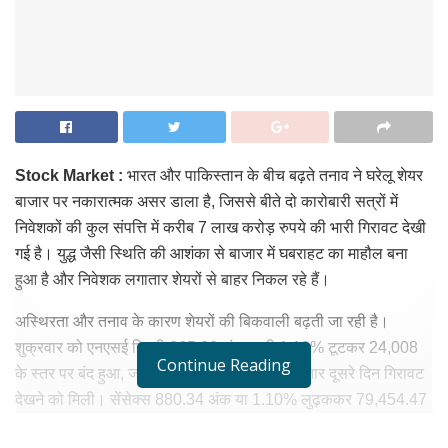
Stock Market :
भारत
और
पाकिस्तान
के
बीच
बढ़ते
तनाव
ने
घरेलू
शेयर
बाजार
पर
नकारात्मक
असर
डाला
है,
जिससे
बीते
दो
कारोबारी
सत्रों
में
निवेशकों
की
कुल
संपत्ति
में
करीब
7
लाख
करोड़
रुपये
की
भारी
गिरावट
देखी
गई
है।
युद्ध
जैसी
स्थिति
की
आशंका
से
बाजार
में
घबराहट
का
माहौल
बना
हुआ
है
और
निवेशक
लगातार
शेयरों
से
बाहर
निकल
रहे
हैं।
अस्थिरता
और
तनाव
के
कारण
शेयरों
की
बिकवाली
बढ़ती
जा
रही
है।
शुक्रवार
को
एनएसई
निफ्टी
265.80
अंक
यानी
1.10%
टूटकर
24,008
Continue Reading
के
स्तर
पर
बंद
हुआ,
जबकि
बीएसई
सेंसेक्स
में
भी
लगातार
दूसरे
दिन
गिरावट
देखने
को
मिली।
सेंसेक्स
880.34
अंक
या
1.10%
लुढ़ककर
79,454.47
पर
बंद
हुआ।
अगर
पिछले
दो
सत्रों
की
बात
करें
तो
सेंसेक्स
में
कुल