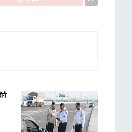
Share
49
ीने