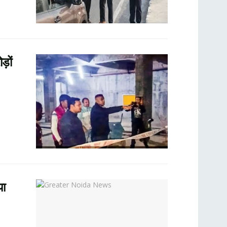
़ों
या