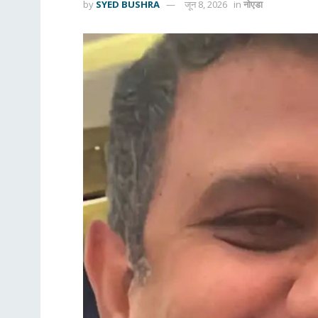
by
SYED BUSHRA
जून 8, 2026
in
नोएडा