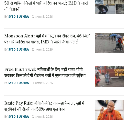
पंडित सुनील भारद्वाज ने लगभग विधानसभा के सभी गांवों में जनसंपर्क कर
50 से अधिक जिलों में भारी बारिश का अलर्ट; IMD ने जारी
चुके हैं और अपनी पहचान बना चुके हैं समीकरण अब देखना यह होगा आगामी
की चेतावनी
विधानसभा 2022 के चुनाव में वहीं निर्दलीय चुनाव जेल बंद होकर लड़ रहे
BY
SYED BUSHRA
अगस्त 5, 2026
योगेश राज भी भाजपा को नुकसान पहुंचा सकते हैं तो समीकरण साफ दिख
रहा है कि बसपा प्रत्याशी सुनील भारद्वाज मजबूती से चुनाव लड़ते हुए देख रहे
Monsoon Alert: यूपी में मानसून का रौद्र रूप, 46 जिलों
हैं वर्षों पुराना जो लक्ष्य बसपा ने रखा है वह पूरा होता हुआ नजर आ रहा है।
पर भारी बारिश का खतरा, IMD ने जारी किया अलर्ट
BY
SYED BUSHRA
अगस्त 5, 2026
RELATED NEWS
UP Weather Update:यूपी में मानसून का तगड़ा अटैक,
50 से अधिक जिलों में भारी बारिश का अलर्ट; IMD ने जारी की
‎Free Bus Travel: महिलाओं के लिए बड़ी राहत, योगी
चेतावनी
सरकार किसको देगी रोडवेज बसों में मुफ्त यात्रा की सुविधा
अगस्त 5, 2026
BY
SYED BUSHRA
अगस्त 5, 2026
Monsoon Alert: यूपी में मानसून का रौद्र रूप, 46 जिलों
पर भारी बारिश का खतरा, IMD ने जारी किया अलर्ट
अगस्त 5, 2026
Basic Pay Rule: योगी कैबिनेट का बड़ा फैसला, यूपी में
श्रमिकों की सैलरी का 50% होगा मूल वेतन
BY
SYED BUSHRA
अगस्त 5, 2026
(अशोक कुमार)