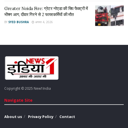
Tags:
bulandshaher
chunav hindi news
Greater Noida Fire: ग्रेटर नोएडा की चिप फैक्ट्री में
Election News 2022
election news in hindi
भीषण आग, दीवार गिरने से 2 फायरकर्मियों की मौत
Latest news on election result date
News1India
BY
SYED BUSHRA
अगस्त 4, 2026
UP News
Uttar Pradesh
चुनाव हिन्दी समाचार
Copyright © 2025 New1India
Navigate Site
About us
Privacy Policy
Contact