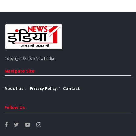
योगी ने कहा, “हमारी सरकार ने कोरोना काल में सभी को मुफ्त वैक्सीन दी,
बिजली देने में किसी प्रकार का कोई भेदभाव नहीं किया, राशन भी उपलब्ध
कराया गया, लोगों को आवास दिया, लाखों किसानों का कर्ज माफ किया.”
उन्होंने सवाल करते हुए जनता से पूछा, “क्या एसपी सरकार में आपको राशन
मिलता था? हम अभी एक करोड़ नौजवानों को टैबलेट दे रहे हैं. सरकार आने
दीजिए दो करोड़ नौजवानों को टैबलेट देंगे।
Copyright © 2025 New1India
Tags:
Assembly Election 2022v
Election 2022 News
Navigate Site
Election News 2022
election news up
UP Election 2022 News LIVE Updates
About us
Privacy Policy
Contact
Follow Us