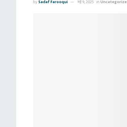
by
Sadaf Farooqui
मई 9, 2025
in
Uncategoriz